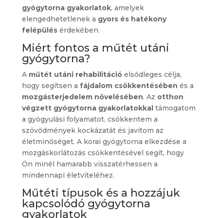
gyógytorna gyakorlatok
, amelyek
elengedhetetlenek a
gyors és hatékony
felépülés
érdekében.
Miért fontos a műtét utáni
gyógytorna?
A
műtét utáni rehabilitáció
elsődleges célja,
hogy segítsen a
fájdalom csökkentésében
és a
mozgásterjedelem növelésében
. Az
otthon
végzett gyógytorna gyakorlatokkal
támogatom
a gyógyulási folyamatot, csökkentem a
szövődmények kockázatát és javítom az
életminőséget. A korai gyógytorna elkezdése a
mozgáskorlátozás csökkentésével segít, hogy
Ön minél hamarabb visszatérhessen a
mindennapi életviteléhez.
Műtéti típusok és a hozzájuk
kapcsolódó gyógytorna
gyakorlatok