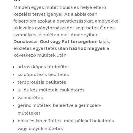
Minden egyes műtét típusa és helye eltérő
kezelési tervet igényel. Az alábbiakban
felsorolom azokat a beavatkozásokat, amelyekkel
okleveles gyógytornászként segíthetek Önnek
személyes jelenlétemmel. Amennyiben
Dunakeszi, Göd vagy Fót térségében
lakik,
előzetes egyeztetés után
házhoz megyek
a
következő műtétek után:
artroszkópos térdműtét
csípőprotézis beültetés
térdprotézis beültetés
ujj és kéz műtétek, csuklótörés
vállműtétek
gerinc műtétek, beleértve a gerincsérv
műtéteket
boka és láb műtétek, mint például bokatörés
vagy bütyök műtétek