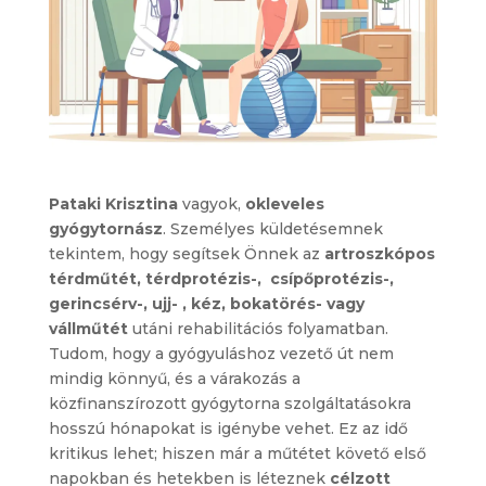
Pataki Krisztina
vagyok,
okleveles
gyógytornász
. Személyes küldetésemnek
tekintem, hogy segítsek Önnek az
artroszkópos
térdműtét, térdprotézis-, csípőprotézis-,
gerincsérv-, ujj- , kéz, bokatörés- vagy
vállműtét
utáni rehabilitációs folyamatban.
Tudom, hogy a gyógyuláshoz vezető út nem
mindig könnyű, és a várakozás a
közfinanszírozott gyógytorna szolgáltatásokra
hosszú hónapokat is igénybe vehet. Ez az idő
kritikus lehet; hiszen már a műtétet követő első
napokban és hetekben is léteznek
célzott