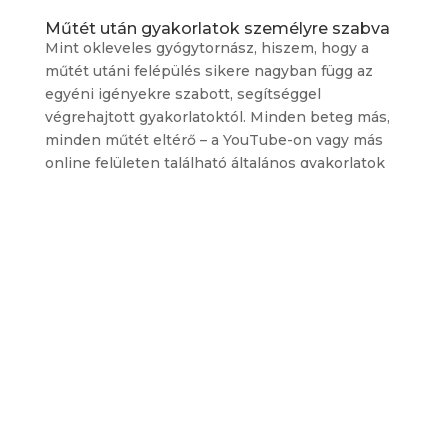
Műtét után gyakorlatok személyre szabva
Mint okleveles gyógytornász, hiszem, hogy a
műtét utáni felépülés sikere nagyban függ az
egyéni igényekre szabott, segítséggel
végrehajtott gyakorlatoktól. Minden beteg más,
minden műtét eltérő – a YouTube-on vagy más
online felületen található általános gyakorlatok
nem veszik figyelembe a személyes tényezőket,
például az életkort, a műtét típusát, az aktuális
állapotot és a gyógyulás sebességét. A
személyre szabott gyógytorna gyakorlatok
segítségével
elkerülhetőek a
nem megfelelően
végzett mozdulatokból adódó
sérülések
, és
maximalizálható a rehabilitációs folyamat
hatékonysága
.
Artroszkópos térdműtét utáni
gyógytorna gyakorlatok
Az artroszkópos térdműtét után az ízületi